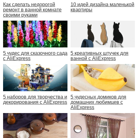
Как сделать недорогой
10 идей дизайна маленькой
ремонт в ванной комнате
квартиры
своими руками
5 чудес для сказочного сада
5 креативных штучек для
с AliExpress
ванной с AliExpress
5 наборов для творчества и
5 чудесных домиков для
декорирования с AliExpress
домашних любимцев с
AliExpress